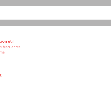
ión útil
s frecuentes
rme
t
t