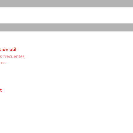
ión útil
s frecuentes
rme
t
t